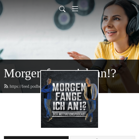
Morgen fange ich an!?
https://feed.podbean.com/mfia/feed.xml