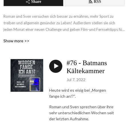
Share
RSS
Roman und Sven versuchen sich besser zu ernähren, mehr Sport zu 
treiben und allgemein gesünder zu Leben! Außerdem stellen sie sich 
jeden Monat einer neuen Challenge und geben Film-und Fernsehtipps für 
alle die sich auf der Couch auch mal erholen wollen! Das Feiern der 
Show more >>
erreichten Ziele gehört ebenso zum Podcast, wie die Analysieren der 
Rückschläge.
#76 - Batmans
Kältekammer
Jul 7, 2022
Heute wird es eisig bei „Morgen
fange ich an!?“.
Roman und Sven sprechen über ihre
sehr unterschiedlichen Wochen seit
der letzten Aufnahme.